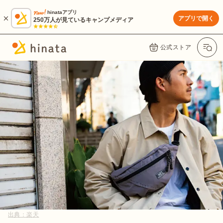
hinataアプリ
アプリで開く
250万人が見ているキャンプメディア
公式ストア
出典：
楽天