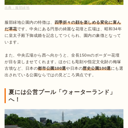
出典：
服部緑地
服部緑地公園内の特徴は、
四季折々の顔を楽しめる変化に富ん
だ草花
です。中央にある円形の綺麗な花壇と広場は、昭和34年
に皇太子殿下御成婚を記念してつくられ、園内の象徴となって
います。

また、中央広場から西へ向かうと、全長150mのボーダー花壇
が目を楽しませてくれます。ほかにも彫刻や指定文化財の梅塚
古墳など、日本の
都市公園100選
や日本の
歴史公園100選
にも選
出されている公園ならではの見どころ満点です。
夏には公営プール「ウォーターランド」
へ！