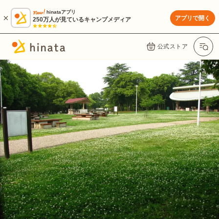
hinataアプリ
アプリで開く
250万人が見ているキャンプメディア
公式ストア