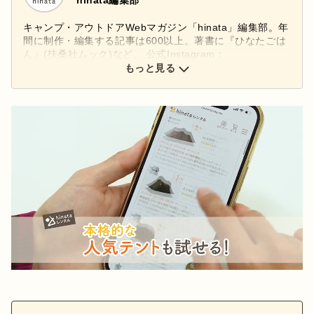
キャンプ・アウトドアWebマガジン「hinata」編集部。年
間に制作・編集する記事は600以上。著書に『ひなたごは
ん』(扶桑社ムック)など。 公式Instagram：
もっと見る
@hinata_outdoor
公式X：
@hinata_outdoor