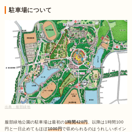
駐車場について
出典：
服部緑地
服部緑地公園の駐車場は最初の
1時間420円
、以降は1時間100
円と一日止めてもほぼ
1000円
で収められるのはうれしいポイン