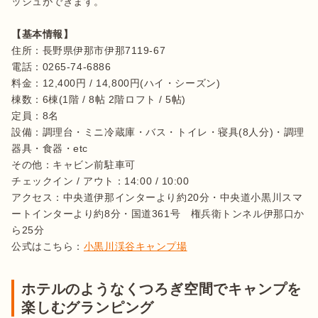
ッシュができます。

【基本情報】
住所：長野県伊那市伊那7119-67

電話：0265-74-6886

料金：12,400円 / 14,800円(ハイ・シーズン)

棟数：6棟(1階 / 8帖 2階ロフト / 5帖)

定員：8名

設備：調理台・ミニ冷蔵庫・バス・トイレ・寝具(8人分)・調理
器具・食器・etc

その他：キャビン前駐車可

チェックイン / アウト：14:00 / 10:00

アクセス：中央道伊那インターより約20分・中央道小黒川スマ
ートインターより約8分・国道361号　権兵衛トンネル伊那口か
ら25分

公式はこちら：
小黒川渓谷キャンプ場
ホテルのようなくつろぎ空間でキャンプを
楽しむグランピング