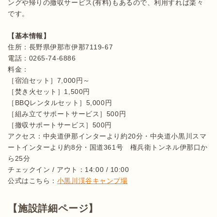
ングや帰りの撤収サービス(有料)もあるので、利用すれば楽々
です。

【基本情報】
住所：長野県伊那市伊那7119-67

電話：0265-74-6886

料金：

［宿泊セット］7,000円～

［焚き火セット］1,500円

［BBQレンタルセット］5,000円

［組み立てサポートサービス］500円

［撤収サポートサービス］500円

アクセス：中央道伊那インターより約20分・中央道小黒川スマ
ートインターより約8分・国道361号　権兵衛トンネル伊那口か
ら25分

チェックイン / アウト：14:00 / 10:00

公式はこちら：
小黒川渓谷キャンプ場
【施設詳細ページ】