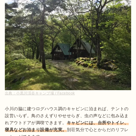
出典：
小黒川渓谷キャンプ場 / Facebook
小川の脇に建つログハウス調のキャビンに泊まれば、テントの
設営いらず。鳥のさえずりやせせらぎ、虫の声などに包み込ま
れアウトドアが満喫できます。
キャビンには、台所やトイレ、
寝具などお泊まり設備が充実。
別荘気分で心とからだのリフレ