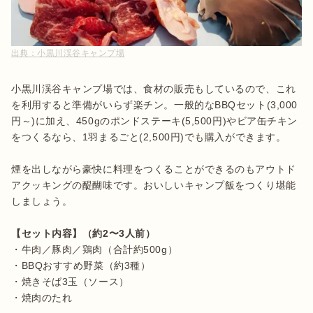
出典：
小黒川渓谷キャンプ場
小黒川渓谷キャンプ場では、食材の販売もしているので、これ
を利用すると準備がいらず楽チン。一般的なBBQセット(3,000
円～)に加え、450gのポンドステーキ(5,500円)やビア缶チキン
をつくるなら、1羽まるごと(2,500円)でも購入ができます。

煙を出しながら豪快に料理をつくることができるのもアウトド
アクッキングの醍醐味です。おいしいキャンプ飯をつくり堪能
しましょう。

【セット内容】（約2〜3人前）
・牛肉／豚肉／鶏肉（合計約500g）

・BBQおすすめ野菜（約3種）

・焼きそば3玉（ソース）

・焼肉のたれ