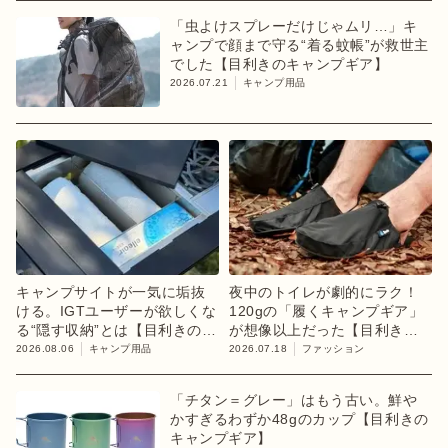
「虫よけスプレーだけじゃムリ…」キ
ャンプで顔まで守る“着る蚊帳”が救世主
でした【目利きのキャンプギア】
2026.07.21
キャンプ用品
キャンプサイトが一気に垢抜
夜中のトイレが劇的にラク！
ける。IGTユーザーが欲しくな
120gの「履くキャンプギア」
る“隠す収納”とは【目利きのキ
が想像以上だった【目利きの
ャンプギア】
キャンプギア】
2026.08.06
キャンプ用品
2026.07.18
ファッション
「チタン＝グレー」はもう古い。鮮や
かすぎるわずか48gのカップ【目利きの
キャンプギア】