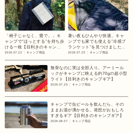
「椅子じゃなく、畳で。」キ
暑い夜もひんやり快適。キャ
ャンプで“ほっとする”を持ち歩
ンプでも家でも使える“冷感ブ
ける一枚【目利きのキャンプ
ランケット”を見つけました
ギア】
【目利きのキャンプギア】
2026.07.22
キャンプ用品
2026.07.25
キャンプ用品
無骨なのに実は全部入り。アーミール
ックがキャンプに映える約70gの超小型
ライト【目利きのキャンプギア】
2026.07.20
キャンプ用品
キャンプで缶ビールを飲んだら、その
ままお湯が沸かせる。発想がおもしろ
すぎるギア【目利きのキャンプギア】
2026.08.07
キャンプ用品