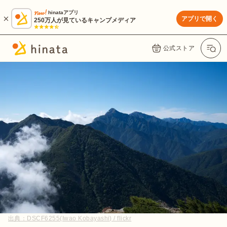
hinataアプリ
アプリで開く
250万人が見ているキャンプメディア
公式ストア
出典：
DSCF6255(Iwao Kobayashi) / flickr