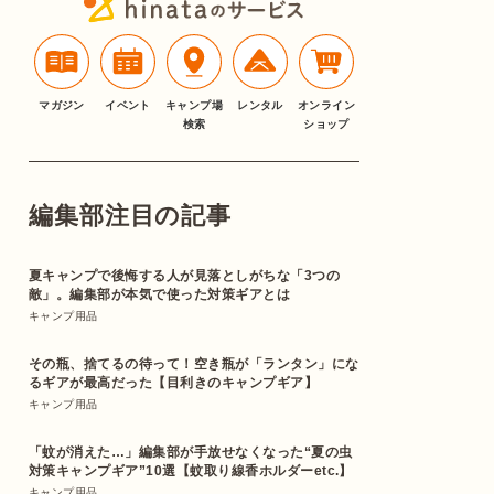
マガジン
イベント
キャンプ場
レンタル
オンライン
検索
ショップ
編集部注目の記事
夏キャンプで後悔する人が見落としがちな「3つの
敵」。編集部が本気で使った対策ギアとは
キャンプ用品
その瓶、捨てるの待って！空き瓶が「ランタン」にな
るギアが最高だった【目利きのキャンプギア】
キャンプ用品
「蚊が消えた…」編集部が手放せなくなった“夏の虫
対策キャンプギア”10選【蚊取り線香ホルダーetc.】
キャンプ用品