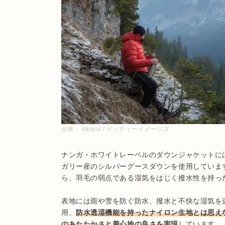
出典：
Nkarol / ゲッティーイメージズ
ナンガ・ホワイトレーベルのダウンジャケットには
ガリー産のシルバーグースダウンを使用していま
ら、羽毛の弱点である湿気をはじく撥水性を持っ
表地には雨や雪を防ぐ防水、撥水と不快な湿気を逃す透
用。
防水透湿機能を持ったナイロン生地とは思え
のあたたかさと着心地の良さを実現
しています。