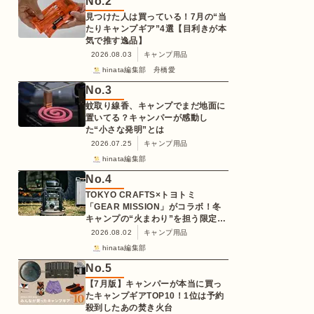
No.
2
見つけた人は買っている！7月の“当
たりキャンプギア”4選【目利きが本
気で推す逸品】
2026.08.03
キャンプ用品
hinata編集部 舟橋愛
No.
3
蚊取り線香、キャンプでまだ地面に
置いてる？キャンパーが感動し
た“小さな発明”とは
2026.07.25
キャンプ用品
hinata編集部
No.
4
TOKYO CRAFTS×トヨトミ
「GEAR MISSION」がコラボ！冬
キャンプの“火まわり”を担う限定
K3クッキングストーブが登場
2026.08.02
キャンプ用品
hinata編集部
No.
5
【7月版】キャンパーが本当に買っ
たキャンプギアTOP10！1位は予約
殺到したあの焚き火台