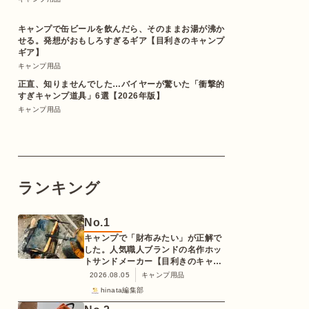
キャンプで缶ビールを飲んだら、そのままお湯が沸か
せる。発想がおもしろすぎるギア【目利きのキャンプ
ギア】
キャンプ用品
正直、知りませんでした…バイヤーが驚いた「衝撃的
すぎキャンプ道具」6選【2026年版】
キャンプ用品
ランキング
No.
1
キャンプで「財布みたい」が正解で
した。人気職人ブランドの名作ホッ
トサンドメーカー【目利きのキャン
プギア】
2026.08.05
キャンプ用品
hinata編集部