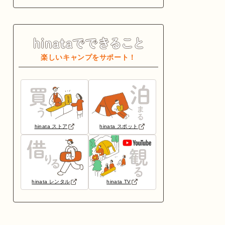
楽しいキャンプをサポート！
hinata ストア
hinata スポット
hinata レンタル
hinata TV