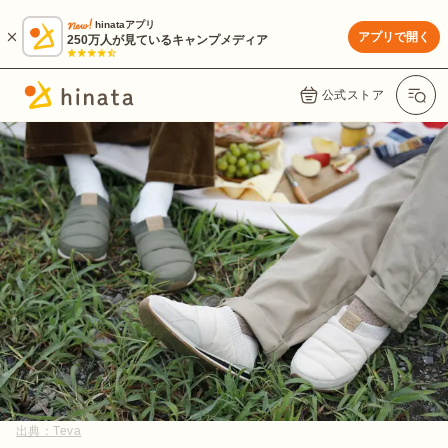
hinataアプリ
アプリで開く
250万人が見ているキャンプメディア
公式ストア
出典：
Teva