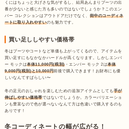
くにはちょっと大げさな気がするし、結局あんまりブーツの出
番が少ないと感じた方も多いのではないでしょうか？このエン
バー コレクションはアウトドアだけでなく、
街中のコーディネ
ートに取り入れやすい
買い足ししやすい価格帯
冬はブーツやコートなど単価も上がってくるので、アイテムを
買い足すにもなかなかハードルが高くなります。しかしエンバ
ー モックは
本体11,000円(税別)
・エンバー モック 2は
本体
9,000円(税別)と10,000円
前後で購入できます！お財布にも優
しいなんてすばらしい〜

冬の足元のおしゃれを楽しむための追加アイテムとしても
手が
伸ばしやすい価格帯
ではないでしょうか。カラーバリエーショ
ンも豊富なので色が選べないなんて方は色違いで購入するのも
冬コーディネートの幅が広がる！