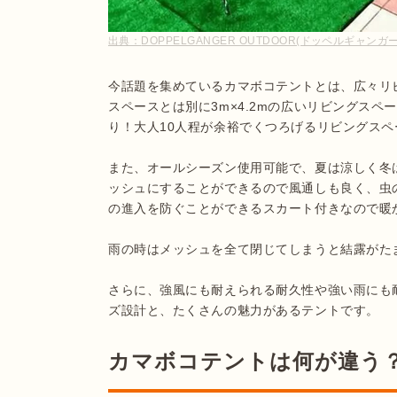
出典：
DOPPELGANGER OUTDOOR(ドッペルギャンガーア
今話題を集めているカマボコテントとは、広々リ
スペースとは別に3m×4.2mの広いリビングス
り！大人10人程が余裕でくつろげるリビングスペ
また、オールシーズン使用可能で、夏は涼しく冬
ッシュにすることができるので風通しも良く、虫
の進入を防ぐことができるスカート付きなので暖か
雨の時はメッシュを全て閉じてしまうと結露がた
さらに、強風にも耐えられる耐久性や強い雨にも
ズ設計と、たくさんの魅力があるテントです。
カマボコテントは何が違う