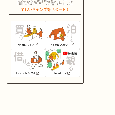
楽しいキャンプをサポート！
hinata ストア
hinata スポット
hinata レンタル
hinata TV