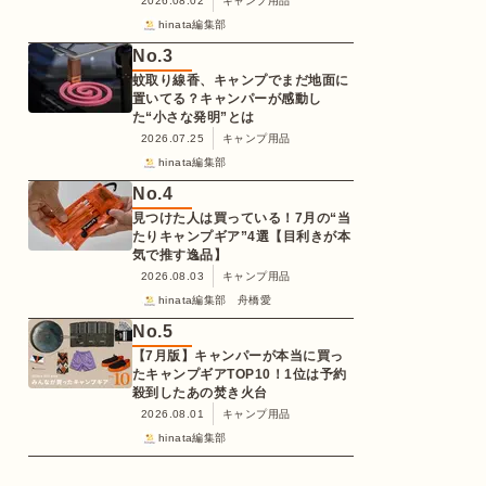
2026.08.02
キャンプ用品
hinata編集部
No.
3
蚊取り線香、キャンプでまだ地面に
置いてる？キャンパーが感動し
た“小さな発明”とは
2026.07.25
キャンプ用品
hinata編集部
No.
4
見つけた人は買っている！7月の“当
たりキャンプギア”4選【目利きが本
気で推す逸品】
2026.08.03
キャンプ用品
hinata編集部 舟橋愛
No.
5
【7月版】キャンパーが本当に買っ
たキャンプギアTOP10！1位は予約
殺到したあの焚き火台
2026.08.01
キャンプ用品
hinata編集部