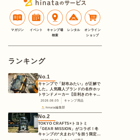
マガジン
イベント
キャンプ場
レンタル
オンライン
検索
ショップ
ランキング
No.
1
キャンプで「財布みたい」が正解で
した。人気職人ブランドの名作ホッ
トサンドメーカー【目利きのキャン
プギア】
2026.08.05
キャンプ用品
hinata編集部
No.
2
TOKYO CRAFTS×トヨトミ
「GEAR MISSION」がコラボ！冬
キャンプの“火まわり”を担う限定
K3クッキングストーブが登場