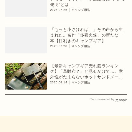
発明”とは
2026.07.26
キャンプ用品
「もっと小さければ…」その声から生
まれた。名作「多喜火鉈」の新たな一
本【目利きのキャンプギア】
2026.07.20
キャンプ用品
【最新キャンプギア売れ筋ランキン
グ】「革財布？」と見せかけて…。意
外性がたまらないホットサンドメーカ
ーが1位【8月2週目】
2026.08.14
キャンプ用品
Recommended by