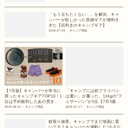
「もう立ちたくない…」を解決。キャ
ンパーが欲しかった収納ギアが便利す
ぎた【目利きのキャンプギア】
2026.07.08
キャンプ用品
【7月版】キャンパーが本当に
「キャンプには鉄フライパン
買ったキャンプギアTOP10！1
は重い」が覆った。116gの"フ
位は予約殺到したあの焚き火
ェザーパン"が1位【7月3週ラ
台
ンキング】
2026.08.02
キャンプ用品
2026.07.17
キャンプ用品
蚊取り線香、キャンプでまだ地面に置
いてる？キャンパーが感動した“小さな