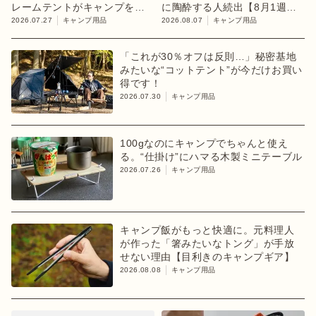
レームテントがキャンプを変
に陶酔する人続出【8月1週ラ
えるかも
ンキング】
2026.07.27
キャンプ用品
2026.08.07
キャンプ用品
「これが30％オフは反則…」秘密基地
みたいな“コットテント”が今だけお買い
得です！
2026.07.30
キャンプ用品
100gなのにキャンプでちゃんと使え
る。“仕掛け”にハマる木製ミニテーブル
2026.07.26
キャンプ用品
キャンプ飯がもっと快適に。元料理人
が作った「箸みたいなトング」が手放
せない理由【目利きのキャンプギア】
2026.08.08
キャンプ用品