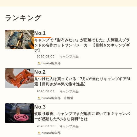
ランキング
No.
1
キャンプで「財布みたい」が正解でした。人気職人ブラ
ンドの名作ホットサンドメーカー【目利きのキャンプギ
ア】
2026.08.05
キャンプ用品
hinata編集部
No.
2
見つけた人は買っている！7月の“当たりキャンプギア”4
選【目利きが本気で推す逸品】
2026.08.03
キャンプ用品
hinata編集部 舟橋愛
No.
3
蚊取り線香、キャンプでまだ地面に置いてる？キャンパ
ーが感動した“小さな発明”とは
2026.07.25
キャンプ用品
hinata編集部