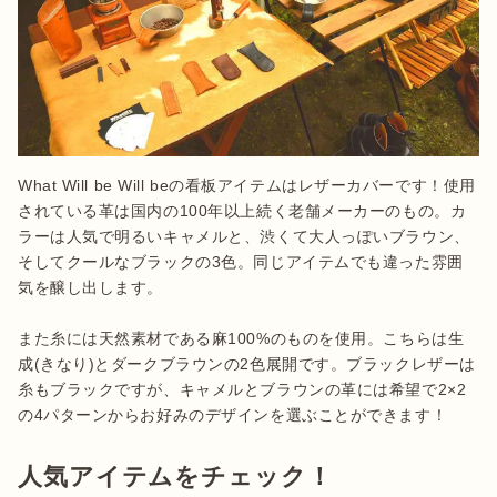
What Will be Will beの看板アイテムはレザーカバーです！使用
されている革は国内の100年以上続く老舗メーカーのもの。カ
ラーは人気で明るいキャメルと、渋くて大人っぽいブラウン、
そしてクールなブラックの3色。同じアイテムでも違った雰囲
気を醸し出します。

また糸には天然素材である麻100%のものを使用。こちらは生
成(きなり)とダークブラウンの2色展開です。ブラックレザーは
糸もブラックですが、キャメルとブラウンの革には希望で2×2
の4パターンからお好みのデザインを選ぶことができます！
人気アイテムをチェック！