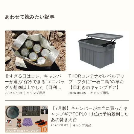
あわせて読みたい記事
暑すぎる日はコレ。キャンパ
THORコンテナがレベルアッ
ーが選ぶ“保冷できる”エコバッ
プ！フタに“一石二鳥”の革命
グが想像以上でした【目利き
【目利きのキャンプギア】
のキャンプギア】
2026.07.16
キャンプ用品
2026.08.05
キャンプ用品
【7月版】キャンパーが本当に買ったキ
ャンプギアTOP10！1位は予約殺到した
あの焚き火台
2026.08.02
キャンプ用品