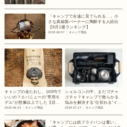
「キャンプで永遠に見てられる…」小
さな真鍮製バーナーに陶酔する人続出
【8月1週ランキング】
2026.08.07
キャンプ用品
キャンプの金たわし、100均で
シェルコンの中、まだゴチャ
いいの？エバニューの“専用モ
ゴチャ？キャンプで散らかる
デル”が想像以上でした【目利
悩みを解決する“仕切れる”イン
きのキャンプギア】
ナーケース
2026.08.03
キャンプ用品
2026.07.27
キャンプ用品
「キャンプには鉄フライパンは重い」