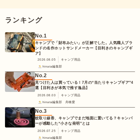
ランキング
No.
1
キャンプで「財布みたい」が正解でした。人気職人ブラ
ンドの名作ホットサンドメーカー【目利きのキャンプギ
ア】
2026.08.05
キャンプ用品
hinata編集部
No.
2
見つけた人は買っている！7月の“当たりキャンプギア”4
選【目利きが本気で推す逸品】
2026.08.03
キャンプ用品
hinata編集部 舟橋愛
No.
3
蚊取り線香、キャンプでまだ地面に置いてる？キャンパ
ーが感動した“小さな発明”とは
2026.07.25
キャンプ用品
hinata編集部