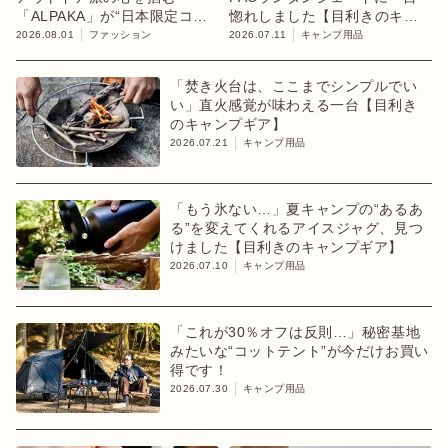
「ALPAKA」が“日本限定コレ
惚れしました【目利きのキャ
クション”第3弾を発売
ンプギア】
2026.08.01
ファッション
2026.07.11
キャンプ用品
「焚き火台は、ここまでシンプルでい
い」直火感覚が味わえる一台【目利き
のキャンプギア】
2026.07.21
キャンプ用品
「もう氷ない…」夏キャンプの“あるあ
る”を変えてくれるアイスジャグ、見つ
けました【目利きのキャンプギア】
2026.07.10
キャンプ用品
「これが30％オフは反則…」秘密基地
みたいな“コットテント”が今だけお買い
得です！
2026.07.30
キャンプ用品