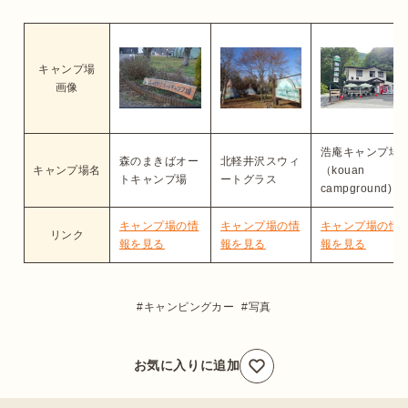
キャンプ場
画像
浩庵キャンプ場
森のまきばオー
北軽井沢スウィ
キャンプ場名
（kouan
トキャンプ場
ートグラス
campground)
キャンプ場の情
キャンプ場の情
キャンプ場の情
リンク
報を見る
報を見る
報を見る
キャンピングカー
写真
お気に入りに追加