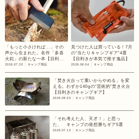
「もっと小さければ…」その
見つけた人は買っている！7月
声から生まれた。名作「多喜
の“当たりキャンプギア”4選
火鉈」の新たな一本【目利き
【目利きが本気で推す逸品】
のキャンプギア】
2026.07.20
キャンプ用品
2026.08.04
キャンプ用品
「焚き火台って重いからやめる」を変
える。わずか140gの“芸術的”焚き火台
【目利きのキャンプギア】
2026.08.03
キャンプ用品
「それ考えた人、天才！」と思っ
た、 キャンプの発想勝ちギア5選
2026.07.13
キャンプ用品