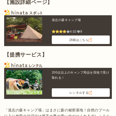
【施設詳細ページ】
道志の森キャンプ場
4.02
9
詳細はこちら
【提携サービス】
200点以上のキャンプ用品を現地で受け
取れる！
レンタルする
「道志の森キャンプ場」はまさに森の秘密基地！自然のプール