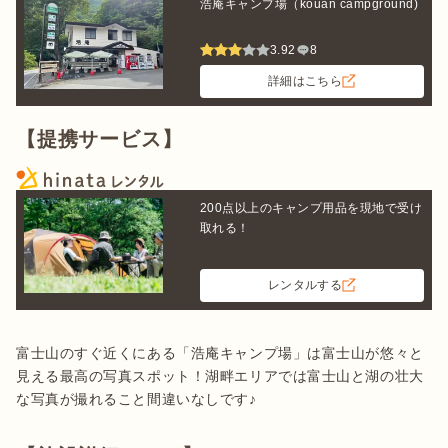
浩庵キャンプ場（kouan campground)
3.92
8
詳細はこちら
【提携サービス】
200点以上のキャンプ用品を現地で受け
取れる！
レンタルする
富士山のすぐ近くにある「浩庵キャンプ場」は富士山が悠々と
見える最高の写真スポット！湖畔エリアでは富士山と湖の壮大
な写真が撮れること間違いなしです♪