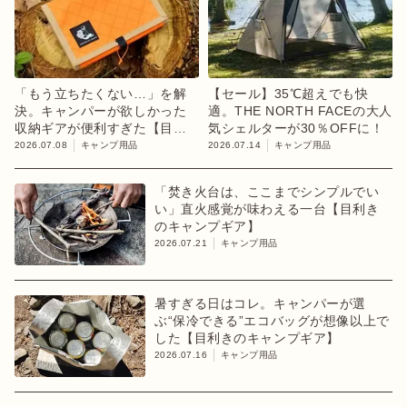
「もう立ちたくない…」を解
【セール】35℃超えでも快
決。キャンパーが欲しかった
適。THE NORTH FACEの大人
収納ギアが便利すぎた【目利
気シェルターが30％OFFに！
きのキャンプギア】
2026.07.08
キャンプ用品
2026.07.14
キャンプ用品
「焚き火台は、ここまでシンプルでい
い」直火感覚が味わえる一台【目利き
のキャンプギア】
2026.07.21
キャンプ用品
暑すぎる日はコレ。キャンパーが選
ぶ“保冷できる”エコバッグが想像以上で
した【目利きのキャンプギア】
2026.07.16
キャンプ用品