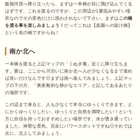
飯能河原へ降り立ったら、まずは一本橋が目に飛び込んでくる
はずです。これを渡るのですが、この周辺が1番混みやすい場
所なのでその景色だけに惑わされないで下さい。まずは
この橋
を渡る事を楽しみましょう！
だってこれは【楽園への架け橋】
という名の橋ですからね！
南か北へ
一本橋を渡ると上記マップの「くぬぎ庵」近くに降り立ちま
す。要は、ここから川沿いに南か北へ人が少なくなるまで進め
ば良いだけなんです◎まずは南へ進んでみましょう。上記マッ
プの下の方、「奥座敷的な静かなエリア」と記してあるあたり
の場所です。
この辺まで来ると、人も少なくて本当にゆっくりできます。と
にかくゆっくりしたい、ゆっくりと自然を満喫したい！という
方に自信を持っておすすめしたい場所です。水が透き通ってい
ました。神聖な景色。完全にパワースポットですね◎それでは
次に、北上してみましょう。