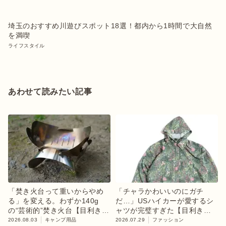
埼玉のおすすめ川遊びスポット18選！都内から1時間で大自然
を満喫
ライフスタイル
あわせて読みたい記事
「焚き火台って重いからやめ
「チャラかわいいのにガチ
る」を変える。わずか140g
だ…」USハイカーが愛するシ
の“芸術的”焚き火台【目利きの
ャツが完璧すぎた【目利きの
キャンプギア】
キャンプギア】
2026.08.03
キャンプ用品
2026.07.29
ファッション