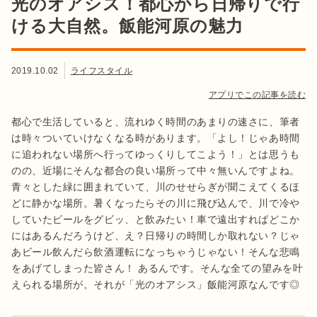
光のオアシス！都心から日帰りで行
ける大自然。飯能河原の魅力
2019.10.02
ライフスタイル
アプリでこの記事を読む
都心で生活していると、流れゆく時間のあまりの速さに、筆者
は時々ついていけなくなる時があります。「よし！じゃあ時間
に追われない場所へ行ってゆっくりしてこよう！」とは思うも
のの、近場にそんな都合の良い場所って中々無いんですよね。
青々とした緑に囲まれていて、川のせせらぎが聞こえてくるほ
どに静かな場所。暑くなったらその川に飛び込んで、川で冷や
していたビールをグビッ、と飲みたい！車で遠出すればどこか
にはあるんだろうけど、え？日帰りの時間しか取れない？じゃ
あビール飲んだら飲酒運転になっちゃうじゃない！そんな悲鳴
をあげてしまった皆さん！ あるんです。そんな全ての望みを叶
えられる場所が。それが「光のオアシス」飯能河原なんです◎