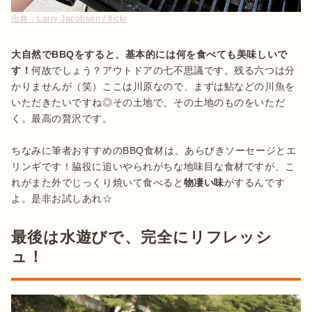
出典：
Larry Jacobsen / flickr
大自然でBBQをすると、基本的には何を食べても美味しいで
す！
何故でしょう？アウトドアの七不思議です。残る六つは分
かりませんが（笑）ここは川原なので、まずは鮎などの川魚を
いただきたいですね◎その土地で、その土地のものをいただ
く。最高の贅沢です。

ちなみに筆者おすすめのBBQ食材は、あらびきソーセージとエ
リンギです！脇役に追いやられがちな地味目な食材ですが、こ
れがまた外でじっくり焼いて食べると
物凄い味
がするんです
よ。是非お試しあれ☆
最後は水遊びで、完全にリフレッシ
ュ！