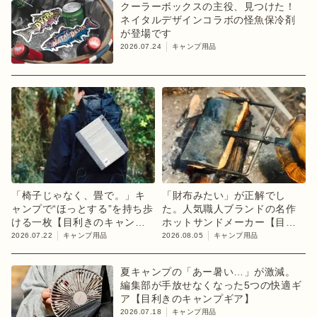
クーラーボックスの主役、見つけた！
ネイタルデザインコラボの怪魚保冷剤
が登場です
2026.07.24
キャンプ用品
「椅子じゃなく、畳で。」キ
「財布みたい」が正解でし
ャンプで“ほっとする”を持ち歩
た。人気職人ブランドの名作
ける一枚【目利きのキャンプ
ホットサンドメーカー【目利
ギア】
きのキャンプギア】
2026.07.22
キャンプ用品
2026.08.05
キャンプ用品
夏キャンプの「あー暑い…」が激減。
編集部が手放せなくなった5つの快適ギ
ア【目利きのキャンプギア】
2026.07.18
キャンプ用品