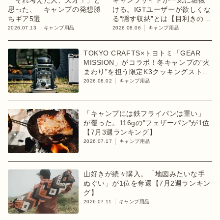
思った、 キャンプの発想勝
ける。IGTユーザーが欲しくな
ちギア5選
る“隠す収納”とは【目利きのキ
ャンプギア】
2026.07.13
キャンプ用品
2026.08.06
キャンプ用品
TOKYO CRAFTS×トヨトミ「GEAR
MISSION」がコラボ！冬キャンプの“火
まわり”を担う限定K3クッキングストー
ブが登場
2026.08.02
キャンプ用品
「キャンプには鉄フライパンは重い」
が覆った。116gの"フェザーパン"が1位
【7月3週ランキング】
2026.07.17
キャンプ用品
山好きが続々購入。「地図みたいな手
ぬぐい」が1位を奪還【7月2週ランキン
グ】
2026.07.11
キャンプ用品