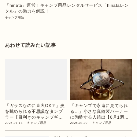
『hinata』運営！キャンプ用品レンタルサービス「hinataレン
タル」の魅力を解説！
キャンプ用品
あわせて読みたい記事
「ガラスなのに直火OK？」炎
「キャンプで永遠に見てられ
を眺められる不思議なタンブ
る…」小さな真鍮製バーナー
ラー【目利きのキャンプギ
に陶酔する人続出【8月1週ラ
ア】
ンキング】
2026.07.18
キャンプ用品
2026.08.07
キャンプ用品