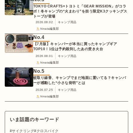
TOKYO CRAFTS×トヨトミ「GEAR MISSION」がコラ
ボ！冬キャンプの“火まわり”を担う限定K3クッキングス
トーブが登場
2026.08.02
キャンプ用品
hinata編集部
No.
4
【7月版】キャンパーが本当に買ったキャンプギア
TOP10！1位は予約殺到したあの焚き火台
2026.08.01
キャンプ用品
hinata編集部
No.
5
蚊取り線香、キャンプでまだ地面に置いてる？キャンパ
ーが感動した“小さな発明”とは
2026.07.25
キャンプ用品
hinata編集部
いま話題のキーワード
サイクリング
クロスバイク