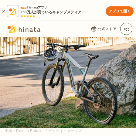
hinataアプリ
アプリで開く
250万人が見ているキャンプメディア
公式ストア
出典：
Roman Babakin / ゲッテイイメージズ