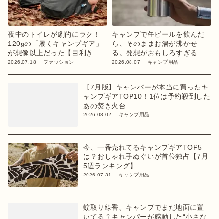
夜中のトイレが劇的にラク！
キャンプで缶ビールを飲んだ
120gの「履くキャンプギア」
ら、そのままお湯が沸かせ
が想像以上だった【目利きの
る。発想がおもしろすぎるギ
キャンプギア】
ア【目利きのキャンプギア】
2026.07.18
ファッション
2026.08.07
キャンプ用品
【7月版】キャンパーが本当に買ったキ
ャンプギアTOP10！1位は予約殺到した
あの焚き火台
2026.08.02
キャンプ用品
今、一番売れてるキャンプギアTOP5
は？おしゃれ手ぬぐいが首位独占【7月
5週ランキング】
2026.07.31
キャンプ用品
蚊取り線香、キャンプでまだ地面に置
いてる？キャンパーが感動した“小さな