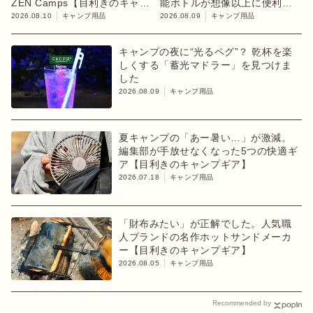
ZEN Camps【目利きのキャン
能ボトルが想像以上に便利！
プギア】
【目利きのキャンプギア】
2026.08.10
キャンプ用品
2026.08.09
キャンプ用品
キャンプの夜に“光るペグ”？ 乾杯を楽
しくする「蓄光マドラー」を見つけま
した
2026.08.09
キャンプ用品
夏キャンプの「あー暑い…」が激減。
編集部が手放せなくなった5つの快適ギ
ア【目利きのキャンプギア】
2026.07.18
キャンプ用品
「財布みたい」が正解でした。人気職
人ブランドの名作ホットサンドメーカ
ー【目利きのキャンプギア】
2026.08.05
キャンプ用品
Recommended by