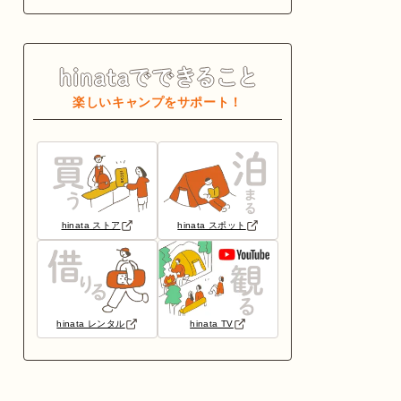
楽しいキャンプをサポート！
hinata ストア
hinata スポット
hinata レンタル
hinata TV