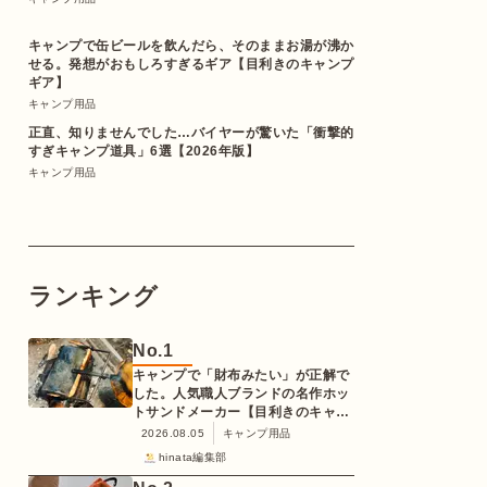
キャンプで缶ビールを飲んだら、そのままお湯が沸か
せる。発想がおもしろすぎるギア【目利きのキャンプ
ギア】
キャンプ用品
正直、知りませんでした…バイヤーが驚いた「衝撃的
すぎキャンプ道具」6選【2026年版】
キャンプ用品
ランキング
No.
1
キャンプで「財布みたい」が正解で
した。人気職人ブランドの名作ホッ
トサンドメーカー【目利きのキャン
プギア】
2026.08.05
キャンプ用品
hinata編集部