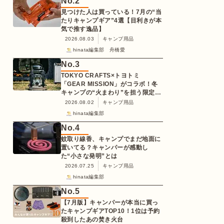
No.
2
見つけた人は買っている！7月の“当
たりキャンプギア”4選【目利きが本
気で推す逸品】
2026.08.03
キャンプ用品
hinata編集部 舟橋愛
No.
3
TOKYO CRAFTS×トヨトミ
「GEAR MISSION」がコラボ！冬
キャンプの“火まわり”を担う限定
K3クッキングストーブが登場
2026.08.02
キャンプ用品
hinata編集部
No.
4
蚊取り線香、キャンプでまだ地面に
置いてる？キャンパーが感動し
た“小さな発明”とは
2026.07.25
キャンプ用品
hinata編集部
No.
5
【7月版】キャンパーが本当に買っ
たキャンプギアTOP10！1位は予約
殺到したあの焚き火台