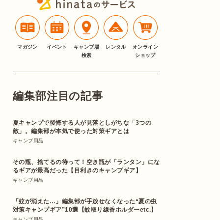
マガジン
イベント
キャンプ場
レンタル
オンライン
検索
ショップ
編集部注目の記事
夏キャンプで後悔する人が見落としがちな「3つの
敵」。編集部が本気で使った対策ギアとは
キャンプ用品
その瓶、捨てるの待って！空き瓶が「ランタン」にな
るギアが最高だった【目利きのキャンプギア】
キャンプ用品
「蚊が消えた…」編集部が手放せなくなった“夏の虫
対策キャンプギア”10選【蚊取り線香ホルダーetc.】
キャンプ用品