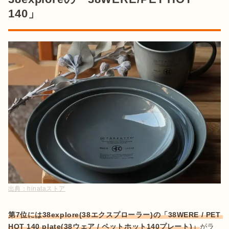
140」
出典：
hinataストア
第7位には38explore(38エクスプローラー)の「38WERE / PET 
HOT 140 plate(38ウェア / ペットホット140プレート)」
がラ