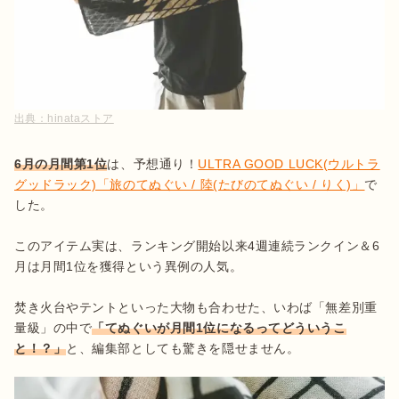
出典：
hinataストア
6月の月間第1位
は、予想通り！
ULTRA GOOD LUCK(ウルトラ
グッドラック)「旅のてぬぐい / 陸(たびのてぬぐい / りく)」
で
した。

このアイテム実は、ランキング開始以来4週連続ランクイン＆6
月は月間1位を獲得という異例の人気。

焚き火台やテントといった大物も合わせた、いわば「無差別重
量級」の中で
「てぬぐいが月間1位になるってどういうこ
と！？」
と、編集部としても驚きを隠せません。