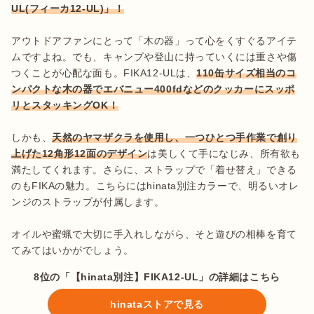
アウトドアファンにとって「木の器」って心をくすぐるアイテ
ムですよね。でも、キャンプや登山に持っていくには重さや傷
つくことが心配な面も。FIKA12-ULは、
110缶サイズ相当のコ
ンパクトな木の器でエバニュー400fdなどのクッカーにスッポ
リとスタッキングOK！
しかも、
天然のヤマザクラを使用し、一つひとつ手作業で創り
上げた12角形12面のデザイン
は美しくて手になじみ、所有欲も
満たしてくれます。さらに、ストラップで「着せ替え」できる
のもFIKAの魅力。こちらにはhinata別注カラーで、明るいオレ
ンジのストラップが付属します。

オイルや蜜蝋で大切に手入れしながら、そと遊びの相棒を育て
てみてはいかがでしょう。
8位の「【hinata別注】FIKA12-UL」の詳細はこちら
hinataストアで見る