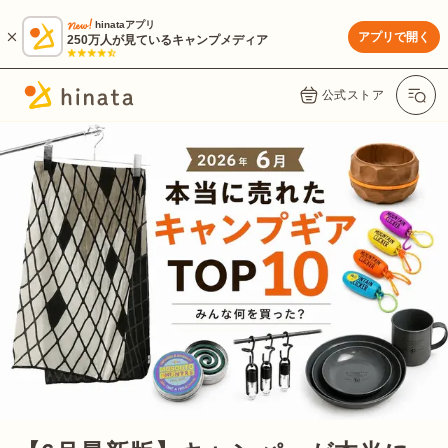
hinataアプリ
アプリで開く
250万人が見ているキャンプメディア
公式ストア