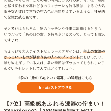
の帳が降りる前、ほんの短い時間だけ現れる紫。青、橙、濃紺
と移り変わる夕暮れどきのフィナーレを飾る紫は、まるで大気
圏を突き抜けて本当の空の色が垣間見えているような、神秘的
で記憶に残る色です。

そと遊びはもちろん、家のキッチンや仕事に出掛けるときも、
いつだって「あの日の空」を持ち歩けるのって、とっても贅沢
ですよね。

ちょっぴり大人テイストなカラーとデザインは、
年上の友達や
かっこいいものが似合うあの人へのプレゼント
にもぴったり。
贈り物を探している人は、暑い季節は何枚あってもうれしい手
ぬぐいをセレクトしてみてはどうでしょう。
6位の「旅のてぬぐい / 紫暮」の詳細はこちら
hinataストアで見る
【7位】高級感あふれる漆器の佇まい！
38exploreの「38WERE/PET HOT