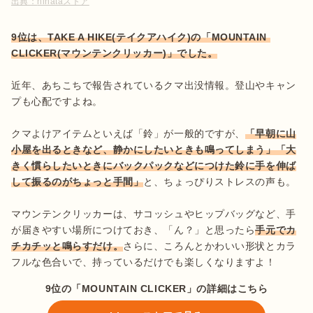
出典：
hinataストア
9位は、TAKE A HIKE(テイクアハイク)の「MOUNTAIN 
近年、あちこちで報告されているクマ出没情報。登山やキャン
プも心配ですよね。

クマよけアイテムといえば「鈴」が一般的ですが、
「早朝に山
小屋を出るときなど、静かにしたいときも鳴ってしまう」「大
きく慣らしたいときにバックパックなどにつけた鈴に手を伸ば
して振るのがちょっと手間」
と、ちょっぴりストレスの声も。

マウンテンクリッカーは、サコッシュやヒップバッグなど、手
が届きやすい場所につけておき、「ん？」と思ったら
手元でカ
チカチッと鳴らすだけ。
さらに、ころんとかわいい形状とカラ
フルな色合いで、持っているだけでも楽しくなりますよ！
9位の「MOUNTAIN CLICKER」の詳細はこちら