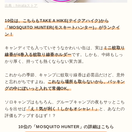
出典：
hinataストア
10位は、こちらもTAKE A HIKE(テイクアハイク)から
「MOSQUITO HUNTER(モスキートハンター)」がランクイ
ン！
キャンディでも入っていそうなかわいい缶は、実は
ミニ蚊取り
線香が4巻入る蚊取り線香ホルダー
です。しかも、中綿もしっ
かり厚く、持っても熱くならない実力派。

これからの季節、キャンプに蚊取り線香は必需品だけど、意外
と忘れがちですよね。
これなら場所も取らないから、パッキン
グの中にぽいっと入れて常備OK。

ソロキャンプはもちろん、グループキャンプの夜もサッとこち
らを出せば
「え！気が利く！しかもオシャレ！」
と、あなたの
評価もアップするはず！？
10位の「MOSQUITO HUNTER」の詳細はこちら