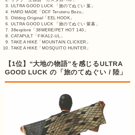
ULTRA GOOD LUCK 「旅のてぬぐい 葉」
HARD MADE「DCF Teruteru Bozu」
Olddog Original「EEL HOOK」
ULTRA GOOD LUCK 「旅のてぬぐい 紫暮」
38explore「38WERE/PET HOT 140」
CATAPULT「FIKA12-UL」
TAKE A HIKE「MOUNTAIN CLICKER」
TAKE A HIKE「MOSQUITO HUNTER」
【1位】“大地の物語”を感じるULTRA
GOOD LUCK の「旅のてぬぐい / 陸」