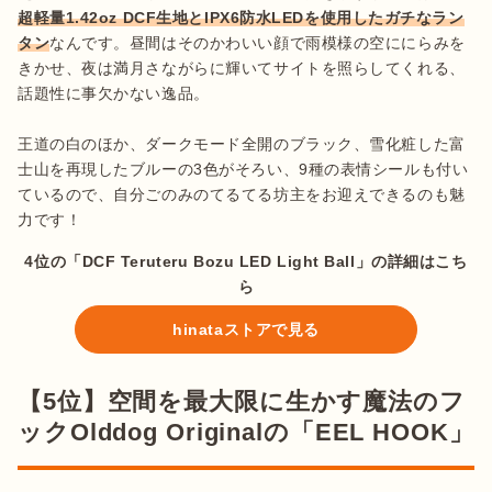
超軽量1.42oz DCF生地とIPX6防水LEDを使用したガチなラン
タン
なんです。昼間はそのかわいい顔で雨模様の空ににらみを
きかせ、夜は満月さながらに輝いてサイトを照らしてくれる、
話題性に事欠かない逸品。

王道の白のほか、ダークモード全開のブラック、雪化粧した富
士山を再現したブルーの3色がそろい、9種の表情シールも付い
ているので、自分ごのみのてるてる坊主をお迎えできるのも魅
力です！
4位の「DCF Teruteru Bozu LED Light Ball」の詳細はこち
ら
hinataストアで見る
【5位】空間を最大限に生かす魔法のフ
ックOlddog Originalの「EEL HOOK」