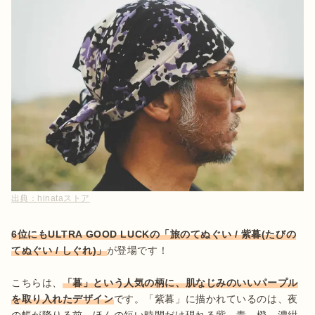
出典：
hinataストア
6位にもULTRA GOOD LUCKの「旅のてぬぐい / 紫暮(たびの
てぬぐい / しぐれ)」
が登場です！

こちらは、
「暮」という人気の柄に、肌なじみのいいパープル
を取り入れたデザイン
です。「紫暮」に描かれているのは、夜