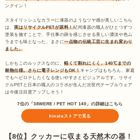
ンクイン！

スタイリッシュなカラーに漆器のようなツヤ感が美しいこちら
は、
実はリサイクルPETが原料！
紀州漆器の職人がひとつずつ
塗装を施すことで、手仕事の跡を感じさせる美しい濃淡や色ム
ラまでも味となった、まさに
一点物の伝統工芸に生まれ変わり
ました。
しかもこのルックスなのに、
軽くて割れにくく、140℃までの
耐熱仕様。さらに電子レンジもOK！
キャンプはもちろん、家庭
でもヘビロテしたくなる使いやすさとビジュアルです。リサイ
クルPETと日本の職人のコラボが生んだ次世代テーブルウェア
は今後注目度アップしそう！
7位の「38WERE / PET HOT 140」の詳細はこちら
hinataストアで見る
【8位】クッカーに収まる天然木の器！