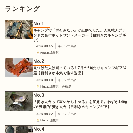
ランキング
No.
1
キャンプで「財布みたい」が正解でした。人気職人ブラ
ンドの名作ホットサンドメーカー【目利きのキャンプギ
ア】
2026.08.05
キャンプ用品
hinata編集部
No.
2
見つけた人は買っている！7月の“当たりキャンプギア”4
選【目利きが本気で推す逸品】
2026.08.03
キャンプ用品
hinata編集部 舟橋愛
No.
3
「焚き火台って重いからやめる」を変える。わずか140g
の“芸術的”焚き火台【目利きのキャンプギア】
2026.08.02
キャンプ用品
hinata編集部
No.
4