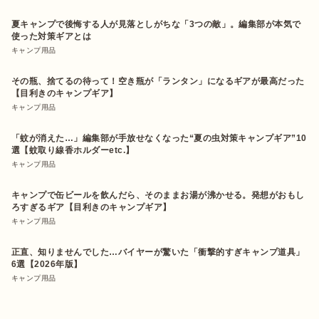
夏キャンプで後悔する人が見落としがちな「3つの敵」。編集部が本気で
使った対策ギアとは
キャンプ用品
その瓶、捨てるの待って！空き瓶が「ランタン」になるギアが最高だった
【目利きのキャンプギア】
キャンプ用品
「蚊が消えた…」編集部が手放せなくなった“夏の虫対策キャンプギア”10
選【蚊取り線香ホルダーetc.】
キャンプ用品
キャンプで缶ビールを飲んだら、そのままお湯が沸かせる。発想がおもし
ろすぎるギア【目利きのキャンプギア】
キャンプ用品
正直、知りませんでした…バイヤーが驚いた「衝撃的すぎキャンプ道具」
6選【2026年版】
キャンプ用品