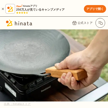
hinataアプリ
アプリで開く
250万人が見ているキャンプメディア
公式ストア
出典：
hinataストア