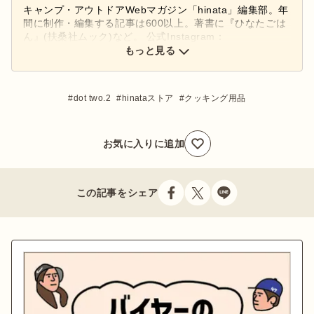
キャンプ・アウトドアWebマガジン「hinata」編集部。年
間に制作・編集する記事は600以上。著書に『ひなたごは
ん』(扶桑社ムック)など。 公式Instagram：
もっと見る
@hinata_outdoor
公式X：
@hinata_outdoor
dot two.2
hinataストア
クッキング用品
お気に入りに追加
この記事をシェア