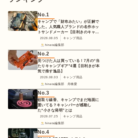
No.
1
キャンプで「財布みたい」が正解で
した。人気職人ブランドの名作ホッ
トサンドメーカー【目利きのキャン
プギア】
2026.08.05
キャンプ用品
hinata編集部
No.
2
見つけた人は買っている！7月の“当
たりキャンプギア”4選【目利きが本
気で推す逸品】
2026.08.03
キャンプ用品
hinata編集部 舟橋愛
No.
3
蚊取り線香、キャンプでまだ地面に
置いてる？キャンパーが感動し
た“小さな発明”とは
2026.07.25
キャンプ用品
hinata編集部
No.
4