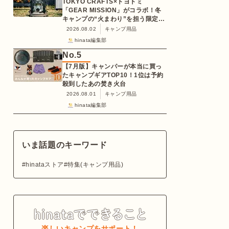
TOKYO CRAFTS×トヨトミ
「GEAR MISSION」がコラボ！冬
キャンプの“火まわり”を担う限定
K3クッキングストーブが登場
2026.08.02
キャンプ用品
hinata編集部
No.
5
【7月版】キャンパーが本当に買っ
たキャンプギアTOP10！1位は予約
殺到したあの焚き火台
2026.08.01
キャンプ用品
hinata編集部
いま話題のキーワード
hinataストア
特集(キャンプ用品)
楽しいキャンプをサポート！