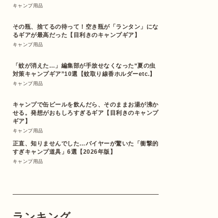
キャンプ用品
その瓶、捨てるの待って！空き瓶が「ランタン」にな
るギアが最高だった【目利きのキャンプギア】
キャンプ用品
「蚊が消えた…」編集部が手放せなくなった“夏の虫
対策キャンプギア”10選【蚊取り線香ホルダーetc.】
キャンプ用品
キャンプで缶ビールを飲んだら、そのままお湯が沸か
せる。発想がおもしろすぎるギア【目利きのキャンプ
ギア】
キャンプ用品
正直、知りませんでした…バイヤーが驚いた「衝撃的
すぎキャンプ道具」6選【2026年版】
キャンプ用品
ランキング