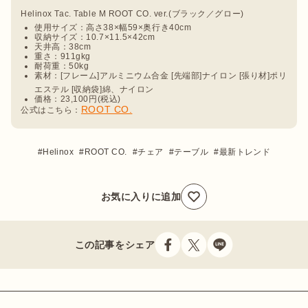
使用サイズ：高さ38×幅59×奥行き40cm
収納サイズ：10.7×11.5×42cm
天井高：38cm
重さ：911gkg
耐荷重：50kg
素材：[フレーム]アルミニウム合金 [先端部]ナイロン [張り材]ポリ
エステル [収納袋]綿、ナイロン
価格：23,100円(税込)
ROOT CO.
公式はこちら：
Helinox
ROOT CO.
チェア
テーブル
最新トレンド
お気に入りに追加
この記事をシェア