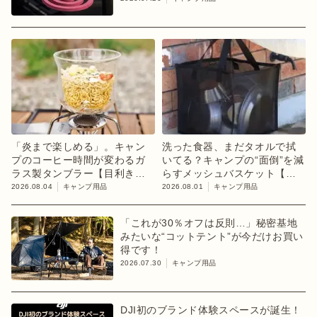
「炎まで楽しめる」。キャン
洗った食器、まだタオルで拭
プのコーヒー時間が変わるガ
いてる？キャンプの“面倒”を減
ラス製タンブラー【目利きの
らすメッシュバスケット【目
キャンプギア】
利きのキャンプギア】
2026.08.04
キャンプ用品
2026.08.01
キャンプ用品
「これが30％オフは反則…」秘密基地
みたいな“コットテント”が今だけお買い
得です！
2026.07.30
キャンプ用品
DJI初のブランド体験スペースが誕生！