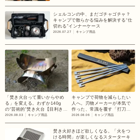
シェルコンの中、まだゴチャゴチャ？
キャンプで散らかる悩みを解決する“仕
切れる”インナーケース
2026.07.27
キャンプ用品
「焚き火台って重いからやめ
キャンプで荷物を減らしたい
る」を変える。わずか140g
人へ。刃物メーカーが本気で
の“芸術的”焚き火台【目利きの
作った、常識を覆す「打刀」
キャンプギア】
ペグ
2026.08.03
キャンプ用品
2026.08.06
キャンプ用品
焚き火好きほど欲しくなる。「火をつ
ける時間」が楽しくなるスターターキ