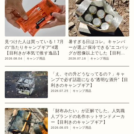
見つけた人は買っている！7月
暑すぎる日はコレ。キャンパ
の“当たりキャンプギア”4選
ーが選ぶ“保冷できる”エコバッ
【目利きが本気で推す逸品】
グが想像以上でした【目利き
のキャンプギア】
2026.08.04
キャンプ用品
2026.07.16
キャンプ用品
「え、その升どうなってるの？」キャ
ンプで必ず話題になる“透明な酒升”【目
利きのキャンプギア】
2026.07.25
キャンプ用品
「財布みたい」が正解でした。人気職
人ブランドの名作ホットサンドメーカ
ー【目利きのキャンプギア】
2026.08.05
キャンプ用品