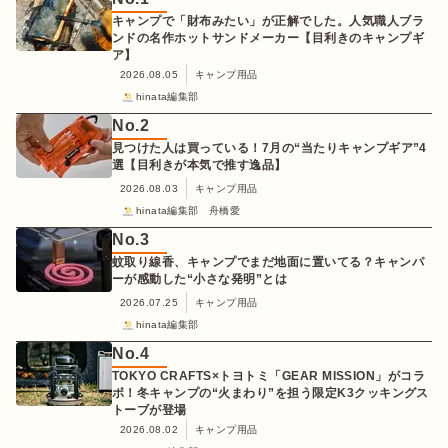
キャンプで「財布みたい」が正解でした。人気職人ブラ
ンドの名作ホットサンドメーカー【目利きのキャンプギ
ア】
2026.08.05
キャンプ用品
hinata編集部
No.
2
見つけた人は買っている！7月の“当たりキャンプギア”4
選【目利きが本気で推す逸品】
2026.08.03
キャンプ用品
hinata編集部 舟橋愛
No.
3
蚊取り線香、キャンプでまだ地面に置いてる？キャンパ
ーが感動した“小さな発明”とは
2026.07.25
キャンプ用品
hinata編集部
No.
4
TOKYO CRAFTS×トヨトミ「GEAR MISSION」がコラ
ボ！冬キャンプの“火まわり”を担う限定K3クッキングス
トーブが登場
2026.08.02
キャンプ用品