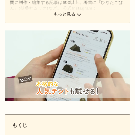
間に制作・編集する記事は600以上。著書に『ひなたごは
ん』(扶桑社ムック)など。 公式Instagram：
もっと見る
@hinata_outdoor
公式X：
@hinata_outdoor
もくじ