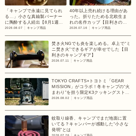
「キャンプで永遠に見てられ
40年以上売れ続ける理由があ
る…」小さな真鍮製バーナー
った。折りたためる北欧生ま
に陶酔する人続出【8月1週ラ
れの名作カップ【目利きのキ
ンキング】
ャンプギア】
2026.08.07
キャンプ用品
2026.07.16
キャンプ用品
焚き火NGでも炎を楽しめる。卓上で“ミ
ニ焚き火”できるギアが幸せでした【目
利きのキャンプギア】
2026.07.11
キャンプ用品
TOKYO CRAFTS×トヨトミ「GEAR
MISSION」がコラボ！冬キャンプの“火
まわり”を担う限定K3クッキングストー
ブが登場
2026.08.02
キャンプ用品
蚊取り線香、キャンプでまだ地面に置
いてる？キャンパーが感動した“小さな
発明”とは
2026.07.26
キャンプ用品