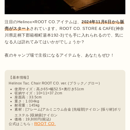
注目のHelinox×ROOT CO.アイテムは、
2024年11月6日から販
売がスタート
されています。ROOT CO. STORE & CAFE(神奈
川県足柄下郡箱根町湯本192-3)でも手に入れられるので、気に
なる人は訪れてみてはいかがでしょうか？

夜のキャンプ場で主役になるアイテムを、あなたもぜひ！

【基本情報】

使用サイズ：高さ65×幅52.5×奥行き51cm
収納サイズ：10×11×37.2cm
座面高：33.5cm
重さ：1.034kg
耐荷重：145kg
素材：[フレーム]アルミニウム合金 [先端部]ナイロン [張り材]ポリ
エステル [収納袋]ナイロン
価格：19,800円(税込)
ROOT CO.
公式はこちら：