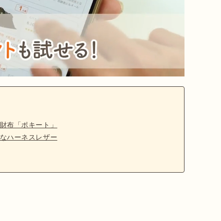
財布「ポキート」
なハーネスレザー