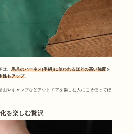
革は、
馬具のハーネス(手綱)に使われるほどの高い強度
を
水性もアップ
。

登山やキャンプなどアウトドアを楽しむ人にこそ使ってほ
変化を楽しむ贅沢