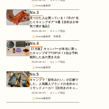
2026.08.02
キャンプ用品
hinata編集部
No.
3
見つけた人は買っている！7月の“当
たりキャンプギア”4選【目利きが本
気で推す逸品】
2026.08.03
キャンプ用品
hinata編集部 舟橋愛
No.
4
【7月版】キャンパーが本当に買っ
たキャンプギアTOP10！1位は予約
殺到したあの焚き火台
2026.08.01
キャンプ用品
hinata編集部
No.
5
キャンプで「財布みたい」が正解で
した。人気職人ブランドの名作ホッ
トサンドメーカー【目利きのキャン
プギア】
2026.08.05
キャンプ用品
hinata編集部