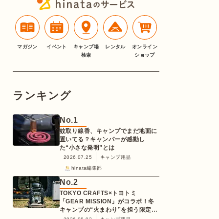
マガジン
イベント
キャンプ場
レンタル
オンライン
検索
ショップ
ランキング
No.
1
蚊取り線香、キャンプでまだ地面に
置いてる？キャンパーが感動し
た“小さな発明”とは
2026.07.25
キャンプ用品
hinata編集部
No.
2
TOKYO CRAFTS×トヨトミ
「GEAR MISSION」がコラボ！冬
キャンプの“火まわり”を担う限定
K3クッキングストーブが登場