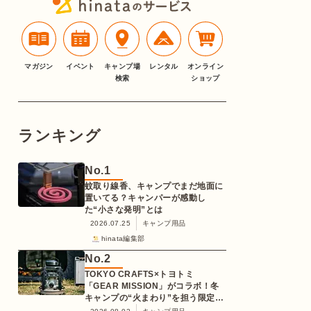
マガジン
イベント
キャンプ場
レンタル
オンライン
検索
ショップ
ランキング
No.
1
蚊取り線香、キャンプでまだ地面に
置いてる？キャンパーが感動し
た“小さな発明”とは
2026.07.25
キャンプ用品
hinata編集部
No.
2
TOKYO CRAFTS×トヨトミ
「GEAR MISSION」がコラボ！冬
キャンプの“火まわり”を担う限定
K3クッキングストーブが登場