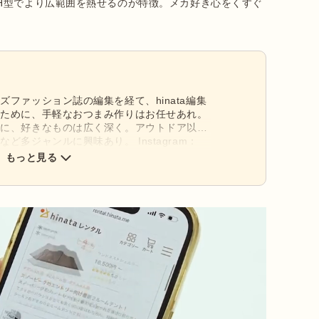
H型でより広範囲を熱せるのが特徴。メカ好き心をくすぐ
ファッション誌の編集を経て、hinata編集
むために、手軽なおつまみ作りはお任せあれ。
ンに、好きなものは広く深く。アウトドア以外
ど多ジャンルに興味あり。 Instagram：
もっと見る