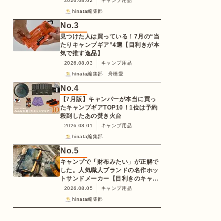
2026.08.02
キャンプ用品
hinata編集部
No.
3
見つけた人は買っている！7月の“当
たりキャンプギア”4選【目利きが本
気で推す逸品】
2026.08.03
キャンプ用品
hinata編集部 舟橋愛
No.
4
【7月版】キャンパーが本当に買っ
たキャンプギアTOP10！1位は予約
殺到したあの焚き火台
2026.08.01
キャンプ用品
hinata編集部
No.
5
キャンプで「財布みたい」が正解で
した。人気職人ブランドの名作ホッ
トサンドメーカー【目利きのキャン
プギア】
2026.08.05
キャンプ用品
hinata編集部