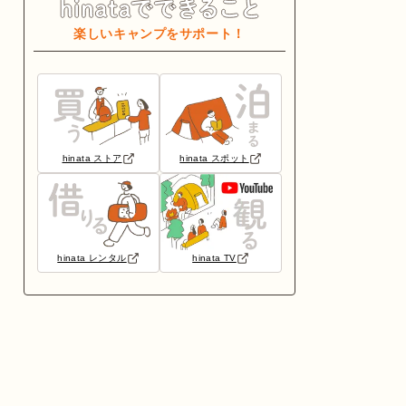
楽しいキャンプをサポート！
hinata ストア
hinata スポット
hinata レンタル
hinata TV