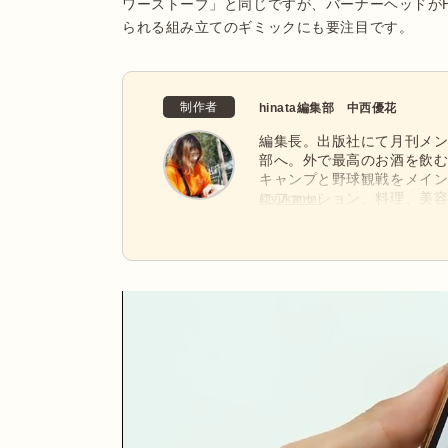
ワーストーブ」と同じですが、バーナーヘッドが
られる組み立てのギミックにも要注目です。
制作者
hinata編集部 中西優花
編集長。出版社にて月刊メンズ
部へ。外で最高のお酒を飲
キャンプと野球観戦をメイ
にファッション、料理、美容な
@yukantoi