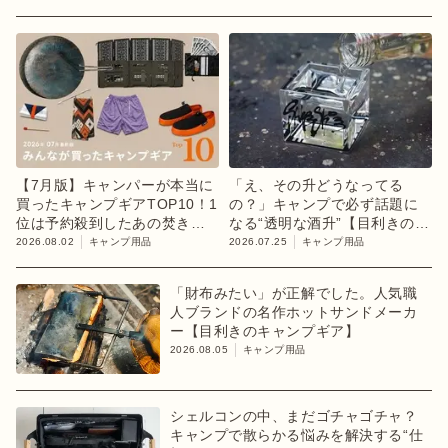
【7月版】キャンパーが本当に
「え、その升どうなってる
買ったキャンプギアTOP10！1
の？」キャンプで必ず話題に
位は予約殺到したあの焚き火
なる“透明な酒升”【目利きのキ
台
ャンプギア】
2026.08.02
キャンプ用品
2026.07.25
キャンプ用品
「財布みたい」が正解でした。人気職
人ブランドの名作ホットサンドメーカ
ー【目利きのキャンプギア】
2026.08.05
キャンプ用品
シェルコンの中、まだゴチャゴチャ？
キャンプで散らかる悩みを解決する“仕