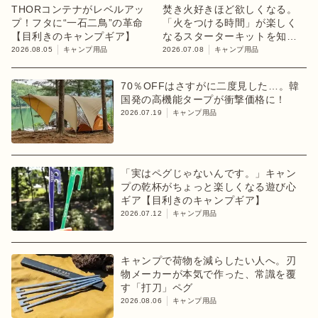
THORコンテナがレベルアッ
焚き火好きほど欲しくなる。
プ！フタに“一石二鳥”の革命
「火をつける時間」が楽しく
【目利きのキャンプギア】
なるスターターキットを知っ
てますか？
2026.08.05
キャンプ用品
2026.07.08
キャンプ用品
70％OFFはさすがに二度見した…。韓
国発の高機能タープが衝撃価格に！
2026.07.19
キャンプ用品
「実はペグじゃないんです。」キャン
プの乾杯がちょっと楽しくなる遊び心
ギア【目利きのキャンプギア】
2026.07.12
キャンプ用品
キャンプで荷物を減らしたい人へ。刃
物メーカーが本気で作った、常識を覆
す「打刀」ペグ
2026.08.06
キャンプ用品