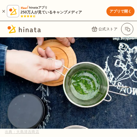
hinataアプリ
アプリで開く
250万人が見ているキャンプメディア
公式ストア
出典：
大島清吉商店