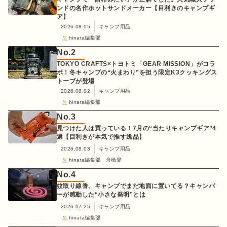
ンドの名作ホットサンドメーカー【目利きのキャンプギ
ア】
2026.08.05
キャンプ用品
hinata編集部
No.
2
TOKYO CRAFTS×トヨトミ「GEAR MISSION」がコラ
ボ！冬キャンプの“火まわり”を担う限定K3クッキングス
トーブが登場
2026.08.02
キャンプ用品
hinata編集部
No.
3
見つけた人は買っている！7月の“当たりキャンプギア”4
選【目利きが本気で推す逸品】
2026.08.03
キャンプ用品
hinata編集部 舟橋愛
No.
4
蚊取り線香、キャンプでまだ地面に置いてる？キャンパ
ーが感動した“小さな発明”とは
2026.07.25
キャンプ用品
hinata編集部