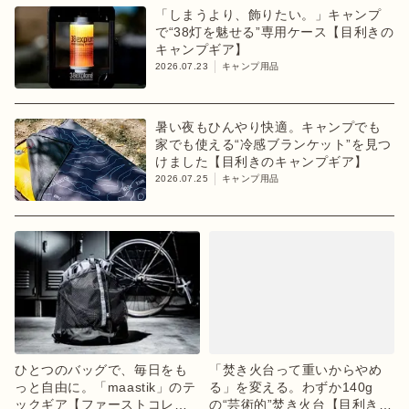
「しまうより、飾りたい。」キャンプ
で“38灯を魅せる”専用ケース【目利きの
キャンプギア】
2026.07.23
キャンプ用品
暑い夜もひんやり快適。キャンプでも
家でも使える“冷感ブランケット”を見つ
けました【目利きのキャンプギア】
2026.07.25
キャンプ用品
ひとつのバッグで、毎日をも
「焚き火台って重いからやめ
っと自由に。「maastik」のテ
る」を変える。わずか140g
ックギア【ファーストコレク
の“芸術的”焚き火台【目利きの