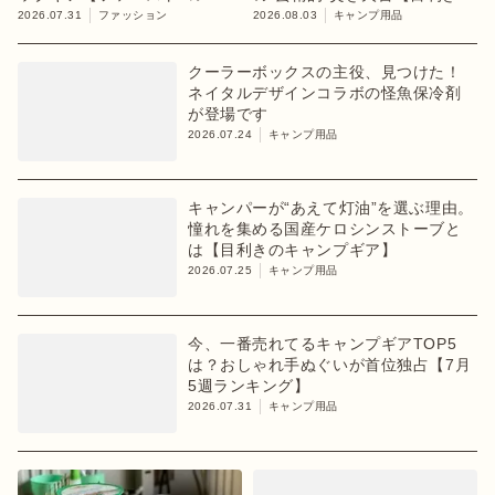
ション「chapter 1」】
キャンプギア】
2026.07.31
ファッション
2026.08.03
キャンプ用品
クーラーボックスの主役、見つけた！
ネイタルデザインコラボの怪魚保冷剤
が登場です
2026.07.24
キャンプ用品
キャンパーが“あえて灯油”を選ぶ理由。
憧れを集める国産ケロシンストーブと
は【目利きのキャンプギア】
2026.07.25
キャンプ用品
今、一番売れてるキャンプギアTOP5
は？おしゃれ手ぬぐいが首位独占【7月
5週ランキング】
2026.07.31
キャンプ用品