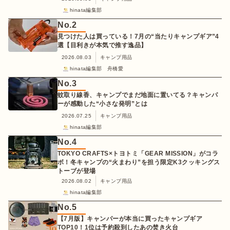
hinata編集部
No.
2
見つけた人は買っている！7月の“当たりキャンプギア”4
選【目利きが本気で推す逸品】
2026.08.03
キャンプ用品
hinata編集部 舟橋愛
No.
3
蚊取り線香、キャンプでまだ地面に置いてる？キャンパ
ーが感動した“小さな発明”とは
2026.07.25
キャンプ用品
hinata編集部
No.
4
TOKYO CRAFTS×トヨトミ「GEAR MISSION」がコラ
ボ！冬キャンプの“火まわり”を担う限定K3クッキングス
トーブが登場
2026.08.02
キャンプ用品
hinata編集部
No.
5
【7月版】キャンパーが本当に買ったキャンプギア
TOP10！1位は予約殺到したあの焚き火台