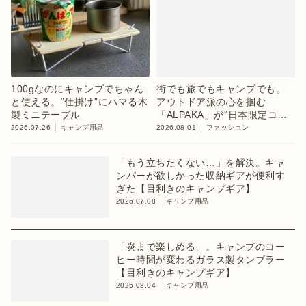
100gなのにキャンプでちゃん
街でも旅でもキャンプでも。
と使える。“仕掛け”にハマる木
アウトドア派の心を掴む
製ミニテーブル
「ALPAKA」が“日本限定コレ
クション”第3弾を発売
2026.07.26
キャンプ用品
2026.08.01
ファッション
「もう立ちたくない…」を解決。キャ
ンパーが欲しかった収納ギアが便利す
ぎた【目利きのキャンプギア】
2026.07.08
キャンプ用品
「炎まで楽しめる」。キャンプのコー
ヒー時間が変わるガラス製タンブラー
【目利きのキャンプギア】
2026.08.04
キャンプ用品