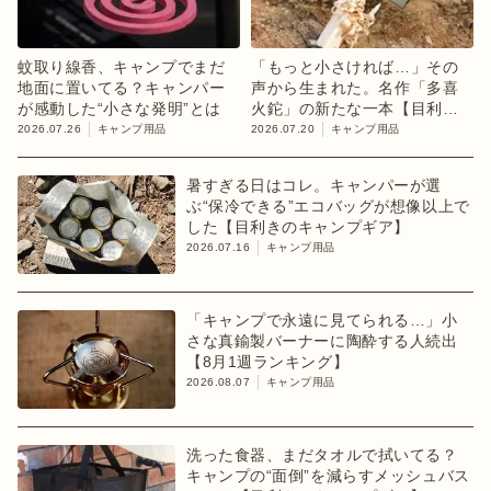
蚊取り線香、キャンプでまだ
「もっと小さければ…」その
地面に置いてる？キャンパー
声から生まれた。名作「多喜
が感動した“小さな発明”とは
火鉈」の新たな一本【目利き
のキャンプギア】
2026.07.26
キャンプ用品
2026.07.20
キャンプ用品
暑すぎる日はコレ。キャンパーが選
ぶ“保冷できる”エコバッグが想像以上で
した【目利きのキャンプギア】
2026.07.16
キャンプ用品
「キャンプで永遠に見てられる…」小
さな真鍮製バーナーに陶酔する人続出
【8月1週ランキング】
2026.08.07
キャンプ用品
洗った食器、まだタオルで拭いてる？
キャンプの“面倒”を減らすメッシュバス