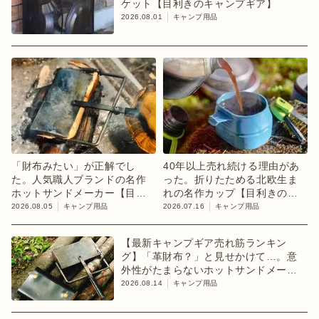
ケット【目利きのキャンプギア】
2026.08.01
キャンプ用品
「財布みたい」が正解でし
40年以上売れ続ける理由があ
た。人気職人ブランドの名作
った。折りたためる北欧生ま
ホットサンドメーカー【目利
れの名作カップ【目利きのキ
きのキャンプギア】
ャンプギア】
2026.08.05
キャンプ用品
2026.07.16
キャンプ用品
【最新キャンプギア売れ筋ランキン
グ】「革財布？」と見せかけて…。意
外性がたまらないホットサンドメーカ
ーが1位【8月2週目】
2026.08.14
キャンプ用品