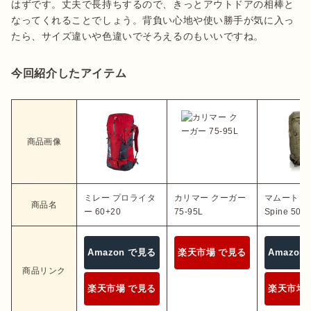
はずです。丈夫で長持ちするので、きっとアウトドアの相棒と
なってくれることでしょう。背負い心地や使い勝手が気に入っ
今回紹介したアイテム
商品画像
ミレー プロライタ
カリマー クーガー
マムート Tr
商品名
ー 60+20
75-95L
Spine 50
Amazon で見る
楽天市場 で見る
Amazon
商品リンク
楽天市場 で見る
楽天市場 