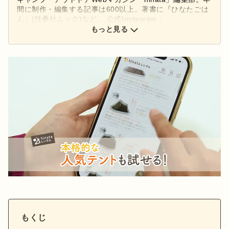
間に制作・編集する記事は600以上。著書に『ひなたごは
ん』(扶桑社ムック)など。 公式Instagram：
もっと見る
@hinata_outdoor
公式X：
@hinata_outdoor
もくじ