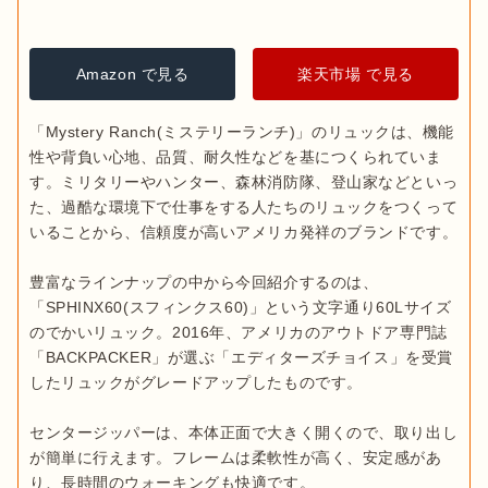
Amazon で見る
楽天市場 で見る
「Mystery Ranch(ミステリーランチ)」のリュックは、機能
性や背負い心地、品質、耐久性などを基につくられていま
す。ミリタリーやハンター、森林消防隊、登山家などといっ
た、過酷な環境下で仕事をする人たちのリュックをつくって
いることから、信頼度が高いアメリカ発祥のブランドです。

豊富なラインナップの中から今回紹介するのは、
「SPHINX60(スフィンクス60)」という文字通り60Lサイズ
のでかいリュック。2016年、アメリカのアウトドア専門誌
「BACKPACKER」が選ぶ「エディターズチョイス」を受賞
したリュックがグレードアップしたものです。

センタージッパーは、本体正面で大きく開くので、取り出し
が簡単に行えます。フレームは柔軟性が高く、安定感があ
り、長時間のウォーキングも快適です。
