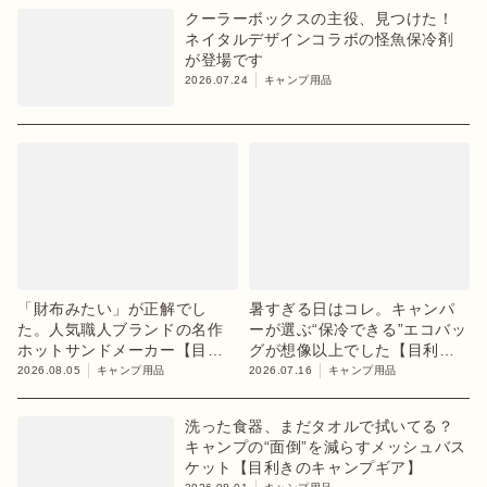
クーラーボックスの主役、見つけた！
ネイタルデザインコラボの怪魚保冷剤
が登場です
2026.07.24
キャンプ用品
「財布みたい」が正解でし
暑すぎる日はコレ。キャンパ
た。人気職人ブランドの名作
ーが選ぶ“保冷できる”エコバッ
ホットサンドメーカー【目利
グが想像以上でした【目利き
きのキャンプギア】
のキャンプギア】
2026.08.05
キャンプ用品
2026.07.16
キャンプ用品
洗った食器、まだタオルで拭いてる？
キャンプの“面倒”を減らすメッシュバス
ケット【目利きのキャンプギア】