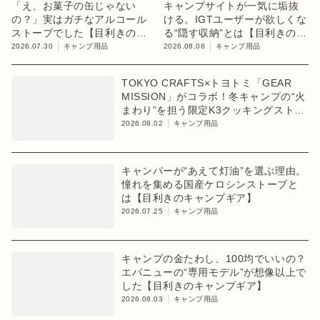
「え、お菓子の缶じゃない
キャンプサイトが一気に垢抜
の？」実はガチなアルコール
ける。IGTユーザーが欲しくな
ストーブでした【目利きのキ
る“隠す収納”とは【目利きのキ
ャンプギア】
ャンプギア】
2026.07.30
キャンプ用品
2026.08.06
キャンプ用品
TOKYO CRAFTS×トヨトミ「GEAR
MISSION」がコラボ！冬キャンプの“火
まわり”を担う限定K3クッキングストー
ブが登場
2026.08.02
キャンプ用品
キャンパーが“あえて灯油”を選ぶ理由。
憧れを集める国産ケロシンストーブと
は【目利きのキャンプギア】
2026.07.25
キャンプ用品
キャンプの金たわし、100均でいいの？
エバニューの“専用モデル”が想像以上で
した【目利きのキャンプギア】
2026.08.03
キャンプ用品