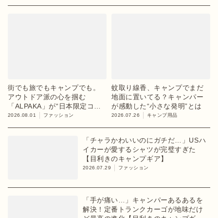
街でも旅でもキャンプでも。
蚊取り線香、キャンプでまだ
アウトドア派の心を掴む
地面に置いてる？キャンパー
「ALPAKA」が“日本限定コレ
が感動した“小さな発明”とは
クション”第3弾を発売
2026.08.01
ファッション
2026.07.26
キャンプ用品
「チャラかわいいのにガチだ…」USハ
イカーが愛するシャツが完璧すぎた
【目利きのキャンプギア】
2026.07.29
ファッション
「手が痛い…」キャンパーあるあるを
解決！定番トランクカーゴが地味だけ