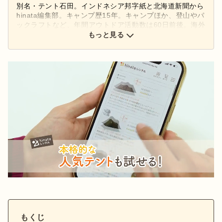
別名・テント石田。インドネシア邦字紙と北海道新聞から
hinata編集部。キャンプ歴15年。キャンプほか、登山やパ
ックラフトなど、年間アウトドア活動数は60日前後。海外
無人島や北海道での雪中、妻とのデュオ、愛犬ゴン太との
もっと見る
ソロのキャンプまで。
もくじ