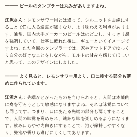
江沢さん
：レモンサワー用とは違って、シルエットを曲線にす
ることで口に入る速度が遅くなり、より味わえる利点がありま
す。通常、国内大手メーカーのビールはのどごし、すっきり感
を強調していて、仕事に疲れた後に、ギューといくイメージで
すよね。ただ今回のタンブラーでは、家やアウトドアでゆっく
り自分の好きなことをしながら、モルトの甘みを感じてほしい
と思って、このデザインにしました。

━━━ よく見ると、レモンサワー用より、口に接する部分も薄
江沢さん
：先端がとがったものを向けられると、人間は本能的
に身を守ろうとして敏感になりますよね。それは味覚について
も同じです。つまり、口にあたる先端の部分も薄くすること
で、人間の味覚を高められ、繊細な味を楽しめるようになりま
す。飲み口もやや内向きにすることで、泡が保持しやすくな