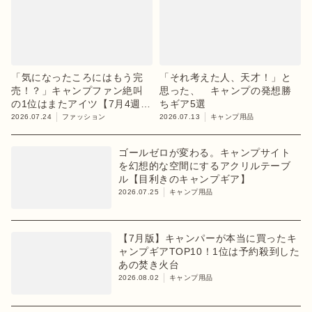
「気になったころにはもう完
「それ考えた人、天才！」と
売！？」キャンプファン絶叫
思った、 キャンプの発想勝
の1位はまたアイツ【7月4週ラ
ちギア5選
ンキング】
2026.07.24
ファッション
2026.07.13
キャンプ用品
ゴールゼロが変わる。キャンプサイト
を幻想的な空間にするアクリルテーブ
ル【目利きのキャンプギア】
2026.07.25
キャンプ用品
【7月版】キャンパーが本当に買ったキ
ャンプギアTOP10！1位は予約殺到した
あの焚き火台
2026.08.02
キャンプ用品