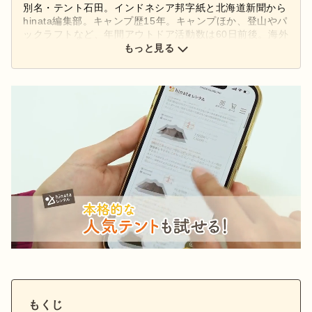
別名・テント石田。インドネシア邦字紙と北海道新聞から
hinata編集部。キャンプ歴15年。キャンプほか、登山やパ
ックラフトなど、年間アウトドア活動数は60日前後。海外
無人島や北海道での雪中、妻とのデュオ、愛犬ゴン太との
もっと見る
ソロのキャンプまで。
もくじ