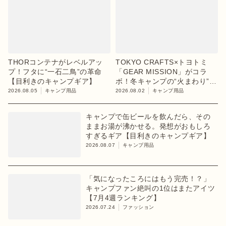
THORコンテナがレベルアッ
TOKYO CRAFTS×トヨトミ
プ！フタに“一石二鳥”の革命
「GEAR MISSION」がコラ
【目利きのキャンプギア】
ボ！冬キャンプの“火まわり”を
担う限定K3クッキングストー
2026.08.05
キャンプ用品
2026.08.02
キャンプ用品
ブが登場
キャンプで缶ビールを飲んだら、その
ままお湯が沸かせる。発想がおもしろ
すぎるギア【目利きのキャンプギア】
2026.08.07
キャンプ用品
「気になったころにはもう完売！？」
キャンプファン絶叫の1位はまたアイツ
【7月4週ランキング】
2026.07.24
ファッション