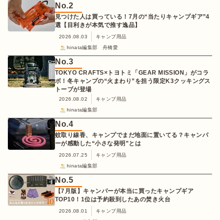
No.
2
見つけた人は買っている！7月の“当たりキャンプギア”4
選【目利きが本気で推す逸品】
2026.08.03
キャンプ用品
hinata編集部 舟橋愛
No.
3
TOKYO CRAFTS×トヨトミ「GEAR MISSION」がコラ
ボ！冬キャンプの“火まわり”を担う限定K3クッキングス
トーブが登場
2026.08.02
キャンプ用品
hinata編集部
No.
4
蚊取り線香、キャンプでまだ地面に置いてる？キャンパ
ーが感動した“小さな発明”とは
2026.07.25
キャンプ用品
hinata編集部
No.
5
【7月版】キャンパーが本当に買ったキャンプギア
TOP10！1位は予約殺到したあの焚き火台
2026.08.01
キャンプ用品