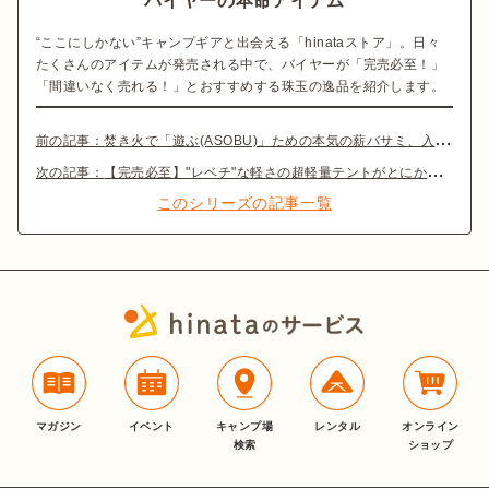
バイヤーの本命アイテム
“ここにしかない”キャンプギアと出会える「hinataストア」。日々
たくさんのアイテムが発売される中で、バイヤーが「完売必至！」
「間違いなく売れる！」とおすすめする珠玉の逸品を紹介します。
前の記事：
焚き火で「遊ぶ(ASOBU)」ための本気の薪バサミ、入荷してます！
次の記事：
【完売必至】"レベチ"な軽さの超軽量テントがとにかくかっこいい！
このシリーズの記事一覧
マガジン
イベント
キャンプ場
レンタル
オンライン
検索
ショップ