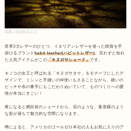
出典：
hinataストア
世界3大レザーのひとつ、イタリアンレザーを使った雑貨を手
掛けるブランド
habit leather(ハビットレザー)
。言わずと知れ
た人気アイテムがこの
「キヌガサシェード」
です。

キノコの女王と呼ばれる「キヌガサタケ」をモチーフにしたデ
ザインで、ミシンと手縫いのW使いもさることながら、縫いの
ピッチや糸の番手にもこだわりぬいていて、ものづくりへの愛
情が本当にすごい！

夜になると網目状のシェードから、花のような、曼荼羅のよう
な影が落ちて魅力的な空間になります。

噂によると、アメリカのゴールゼロ本社の人もお気に入りのア